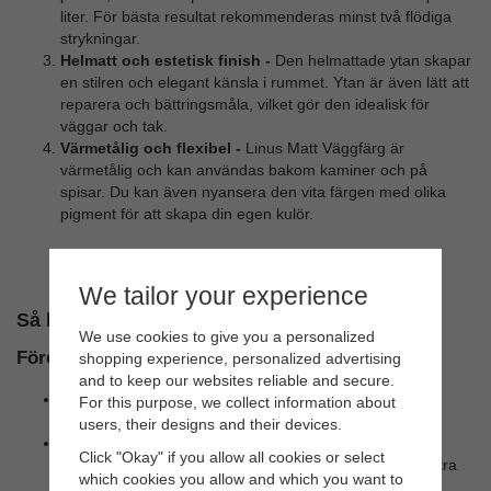
liter. För bästa resultat rekommenderas minst två flödiga
strykningar.
Helmatt och estetisk finish -
Den helmattade ytan skapar
en stilren och elegant känsla i rummet. Ytan är även lätt att
reparera och bättringsmåla, vilket gör den idealisk för
väggar och tak.
Värmetålig och flexibel -
Linus Matt Väggfärg är
värmetålig och kan användas bakom kaminer och på
spisar. Du kan även nyansera den vita färgen med olika
pigment för att skapa din egen kulör.
We tailor your experience
Så här målar du med linoljefärg inomhus
We use cookies to give you a personalized
Före målning
shopping experience, personalized advertising
and to keep our websites reliable and secure.
Rengör ytan noggrant och säkerställ att den är torr och
For this purpose, we collect information about
fast.
users, their designs and their devices.
Om underlaget är starkt sugande kan du grunda med
Click "Okay" if you allow all cookies or select
Allbäcks Primer för att minska färgåtgången och förbättra
which cookies you allow and which you want to
resultatet.