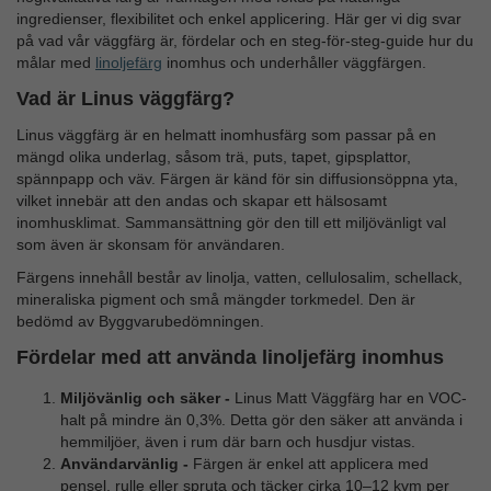
ingredienser, flexibilitet och enkel applicering. Här ger vi dig svar
på vad vår väggfärg är, fördelar och en steg-för-steg-guide hur du
målar med
linoljefärg
inomhus och underhåller väggfärgen.
Vad är Linus väggfärg?
Linus väggfärg är en helmatt inomhusfärg som passar på en
mängd olika underlag, såsom trä, puts, tapet, gipsplattor,
spännpapp och väv. Färgen är känd för sin diffusionsöppna yta,
vilket innebär att den andas och skapar ett hälsosamt
inomhusklimat. Sammansättning gör den till ett miljövänligt val
som även är skonsam för användaren.
Färgens innehåll består av linolja, vatten, cellulosalim, schellack,
mineraliska pigment och små mängder torkmedel. Den är
bedömd av Byggvarubedömningen.
Fördelar med att använda linoljefärg inomhus
Miljövänlig och säker -
Linus Matt Väggfärg har en VOC-
halt på mindre än 0,3%. Detta gör den säker att använda i
hemmiljöer, även i rum där barn och husdjur vistas.
Användarvänlig -
Färgen är enkel att applicera med
pensel, rulle eller spruta och täcker cirka 10–12 kvm per