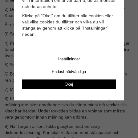
vi in information om användarna, deras mönster
och deras enheter.
2) Det är enklast att kitta i rumstemperatur. Är det för klibbigt?
Knåda på en pappskiva eller tillsätt extra krita.
Klicka på "Okej" om du tillåter alla cookies eller
välj vilka cookies du tillåter och vilka du vill
Är det för hårt? Värm det eller tillsätt extra
linolja
stänga av genom att klicka på "Inställningar"
3) Se till att glaskanterna är rena från färg, smuts och kitt.
nedan.
4) Pensla schellack i kittfalsen innan glaset läggs i. Det förlänger
fönsterkittets livslängd eftersom det hindrar oljan från att vandra
över i trät.
Inställningar
5) Se till att glasen är omsorgsfullt stiftade och klossade.
Endast nödvändiga
6) Borsta glaset rent från oljerester. Använd pimpstensmjöl och
ren
pensel
.
Okej
7) Måla samtliga strykningar ut på glaset ( ca 2 cm).
8) Fönsterkittet kan målas över direkt efter applicering. Om
målning inte sker omgående ska du vänta minst två veckor tills
kittet har härdat. Under torktiden bildas en ythinna som måste
vara genomtorr innan målning kan utföras.
9) När färgen är torr, fukta glasytan med en svag
diskmedelslösning. Kantskär kittfalsen med stålspackel och