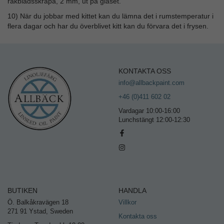
rakbladsskrapa, 2 mm, ut på glaset.
10) När du jobbar med kittet kan du lämna det i rumstemperatur i
flera dagar och har du överblivet kitt kan du förvara det i frysen.
KONTAKTA OSS
info@allbackpaint.com
+46 (0)411 602 02
Vardagar 10:00-16:00
Lunchstängt 12:00-12:30
BUTIKEN
HANDLA
Ö. Balkåkravägen 18
Villkor
271 91 Ystad, Sweden
Kontakta oss