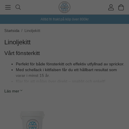
Alltid fri frakt på köp över 800kr
Startsida
/
Linoljekitt
Linoljekitt
Vårt fönsterkitt
Perfekt för både fönsterkitt och effektiv utfyllnad av sprickor.
Med schellack i kittfalsen får du ett hållbart resultat som
varar i minst 15 år.
Klar för att målas över direkt – snabbt och enkelt!
För långvarig förvaring, lägg kittet i frysen och håll det
Läs mer
fräscht längre.
Kittet, blandat med lite linolja, är även en utmärkt lösning
för tillfällig tätning av spruckna kittfalsar.
Ge dina fönster och ytor ett långsiktigt skydd med detta
mångsidiga kitt!