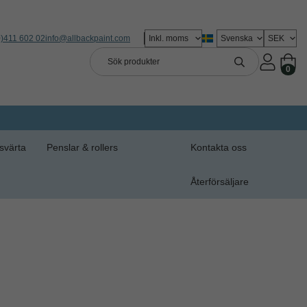
0)411 602 02
info@allbackpaint.com
0
svärta
Penslar & rollers
Kontakta oss
Återförsäljare