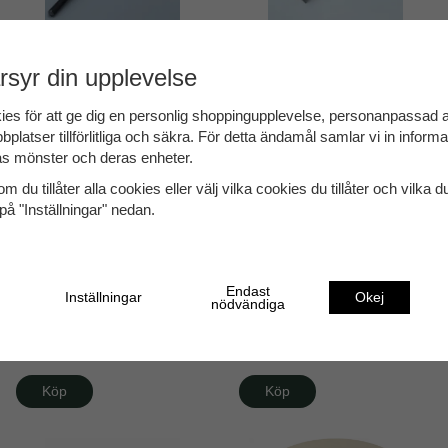
Färgblandaren Hans - metall
Lillskrapan Specialslipad
160 kr
105 kr
rsyr din upplevelse
Köp
Köp
ies för att ge dig en personlig shoppingupplevelse, personanpassad
bplatser tillförlitliga och säkra. För detta ändamål samlar vi in inform
s mönster och deras enheter.
m du tillåter alla cookies eller välj vilka cookies du tillåter och vilka d
på "Inställningar" nedan.
Endast
Inställningar
Okej
nödvändiga
Kittkniv 40 mm
Doseringspump svart
350 kr
10 kr
Köp
Köp