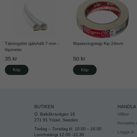
Tätningslist självhäft 7 mm -
Maskeringstejp Kip 24mm
löpmeter
35 kr
50 kr
Köp
Köp
BUTIKEN
HANDLA
Ö. Balkåkravägen 18
Villkor
271 91 Ystad, Sweden
Kontakta 
Tisdag – Torsdag kl. 10.00 – 16.00
Logga in
Lunchstängt 12.00 -12.30