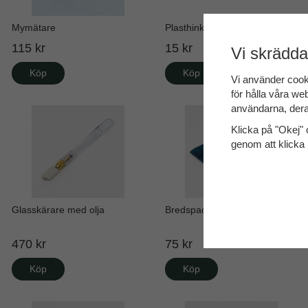
Mymätare
Plasthink
115 kr
15 kr
Vi skrädda
Köp
Köp
Vi använder cook
för hålla våra web
användarna, dera
Klicka på "Okej" o
genom att klicka 
Glasskärare med olja
Bredspackel 150 mm
470 kr
75 kr
Köp
Köp