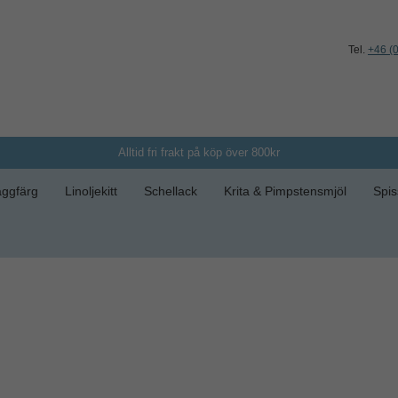
Tel.
+46 (
Alltid fri frakt på köp över 800kr
ggfärg
Linoljekitt
Schellack
Krita & Pimpstensmjöl
Spis