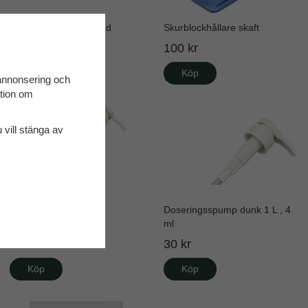
Skurblockshållare hand
Skurblockhållare skaft
105 kr
100 kr
Köp
Köp
 annonsering och
ation om
u vill stänga av
Doseringspump till 5L
Doseringsspump dunk 1 L , 4
ml
35 kr
30 kr
Köp
Köp