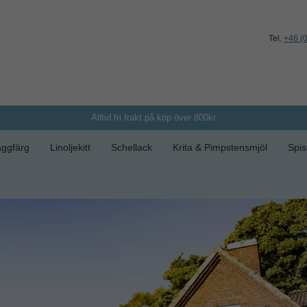
Tel.
+46 (
Alltid fri frakt på köp över 800kr
ggfärg
Linoljekitt
Schellack
Krita & Pimpstensmjöl
Spis