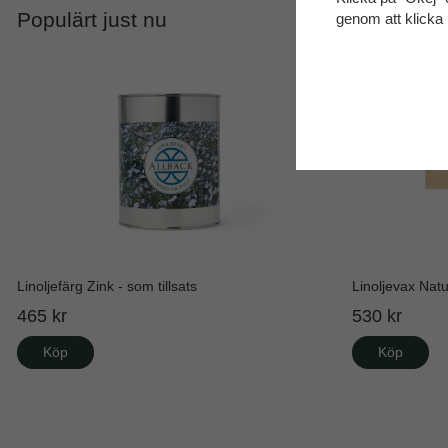
Populärt just nu
genom att klicka 
Linoljefärg Zink - som tillsats
Linoljevax Natu
465 kr
530 kr
Köp
Köp