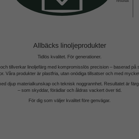
resultat
Allbäcks linoljeprodukter
Tidlös kvalitet. För generationer.
 och tillverkar linoljefärg med kompromisslös precision – baserad på 
r. Våra produkter är plastfria, utan onödiga tillsatser och med mycke
 med djup materialkunskap och teknisk noggrannhet. Resultatet är färg
– som skyddar, förädlar och åldras vackert över tid.
För dig som väljer kvalitet före genvägar.