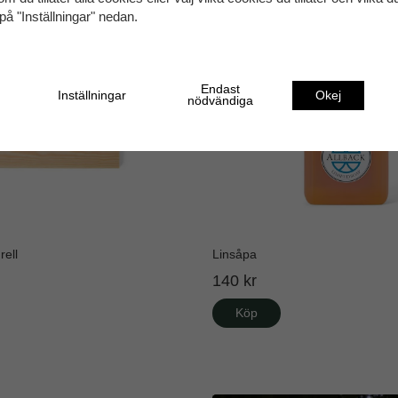
på "Inställningar" nedan.
Endast
Inställningar
Okej
nödvändiga
rell
Linsåpa
140 kr
Köp