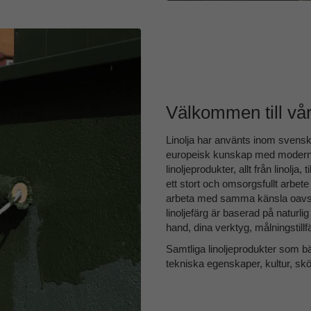
Välkommen till vår 
Linolja har använts inom svens
europeisk kunskap med modern p
linoljeprodukter, allt från linolja, ti
ett stort och omsorgsfullt arbe
arbeta med samma känsla oavsett
linoljefärg är baserad på naturli
hand, dina verktyg, målningstillfä
Samtliga linoljeprodukter som bä
tekniska egenskaper, kultur, sk