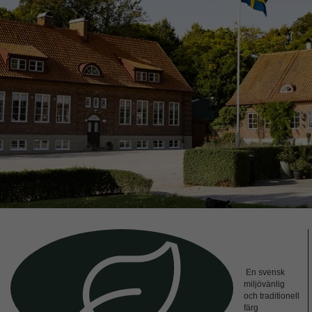
En svensk
miljövänlig
och traditionell
färg