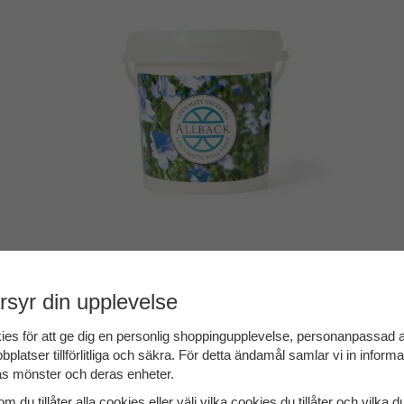
Väggfärg
rsyr din upplevelse
Läs mer & handla
väggfärg
ies för att ge dig en personlig shoppingupplevelse, personanpassad
bplatser tillförlitliga och säkra. För detta ändamål samlar vi in inform
s mönster och deras enheter.
m du tillåter alla cookies eller välj vilka cookies du tillåter och vilka d