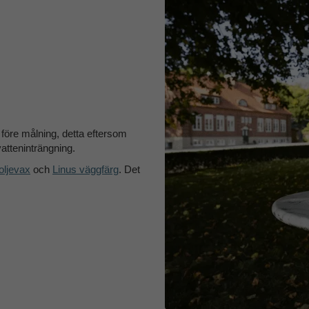
ä före målning, detta eftersom
vatteninträngning.
noljevax
och
Linus väggfärg
. Det