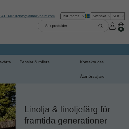
0)411 602 02
info@allbackpaint.com
0
svärta
Penslar & rollers
Kontakta oss
Återförsäljare
Linolja & linoljefärg för
framtida generationer