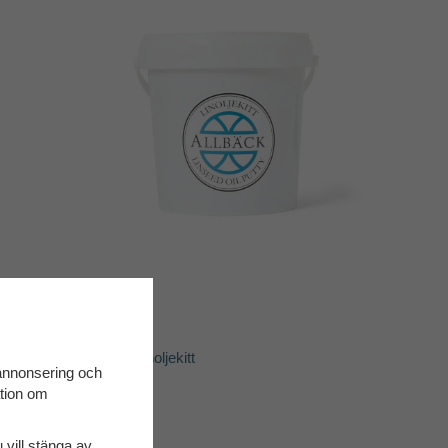
Linoljekitt
Läs mer & handla
linoljekitt
 annonsering och
ation om
u vill stänga av