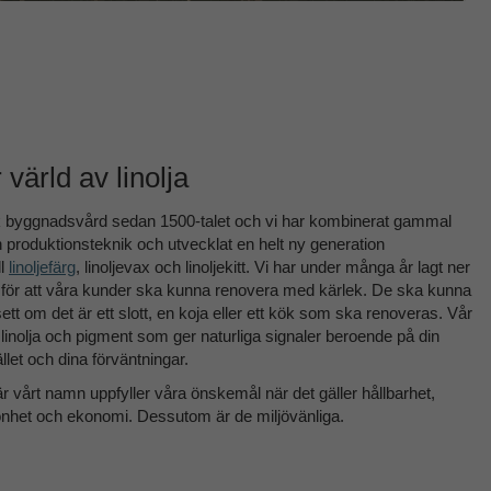
värld av linolja
k byggnadsvård sedan 1500-talet och vi har kombinerat gammal
roduktionsteknik och utvecklat en helt ny generation
ll
linoljefärg
, linoljevax och linoljekitt. Vi har under många år lagt ner
te för att våra kunder ska kunna renovera med kärlek. De ska kunna
 om det är ett slott, en koja eller ett kök som ska renoveras. Vår
g linolja och pigment som ger naturliga signaler beroende på din
llet och dina förväntningar.
r vårt namn uppfyller våra önskemål när det gäller hållbarhet,
önhet och ekonomi. Dessutom är de miljövänliga.