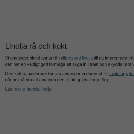
Linolja rå och kokt
Vi använder bland annat rå
kallpressad linolja
till att impregnera tr
den har en väldigt god förmåga att suga in i träet och skydda mot 
Den kokta, oxiderade linoljan använder vi däremot till
linoljefärg
,
li
går också bra att använda den till att späda
linoljefärg
.
Läs mer & handla linolja