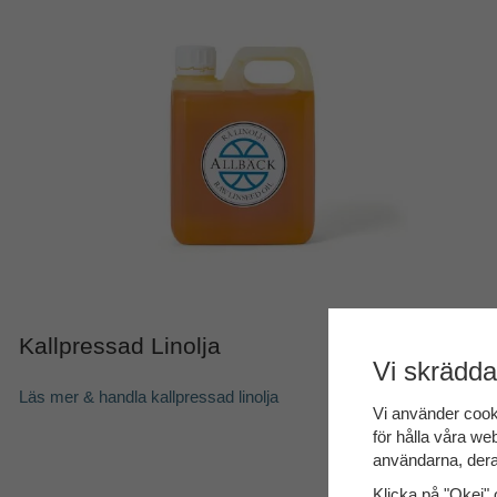
Kallpressad Linolja
Vi skrädda
Läs mer & handla
kallpressad linolja
Vi använder cook
för hålla våra web
användarna, dera
Klicka på "Okej" o