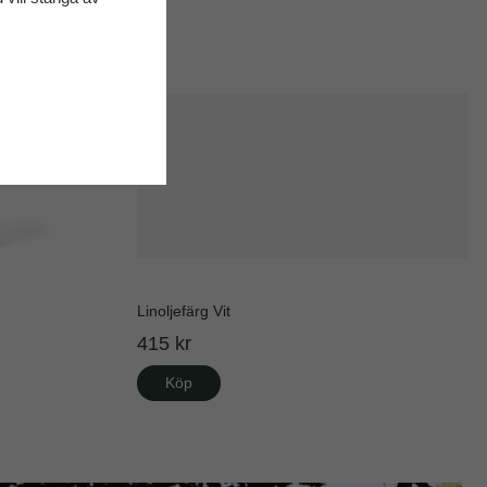
Linoljefärg Vit
415 kr
Köp