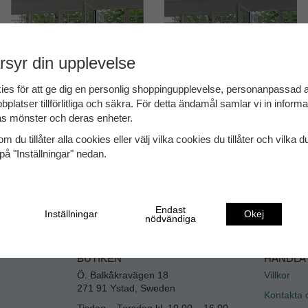
rsyr din upplevelse
ies för att ge dig en personlig shoppingupplevelse, personanpassad
bplatser tillförlitliga och säkra. För detta ändamål samlar vi in inform
s mönster och deras enheter.
m du tillåter alla cookies eller välj vilka cookies du tillåter och vilka d
på "Inställningar" nedan.
Endast
Inställningar
Okej
nödvändiga
BUTIKEN
HANDLA
Ö. Balkåkravägen 18
Villkor
271 91 Ystad, Sweden
Kontakta 