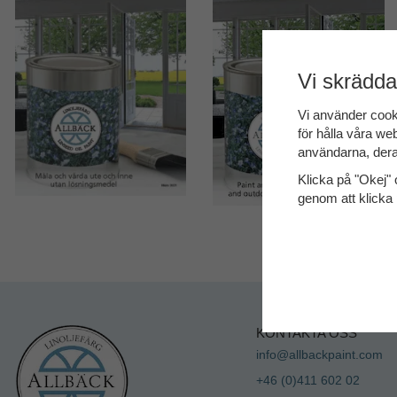
Vi skrädda
Vi använder cook
för hålla våra web
användarna, dera
Klicka på "Okej" o
genom att klicka 
KONTAKTA OSS
info@allbackpaint.com
+46 (0)411 602 02