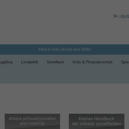
Tel.
+46 (
Alltid fri frakt på köp över 800kr
ggfärg
Linoljekitt
Schellack
Krita & Pimpstensmjöl
Spis