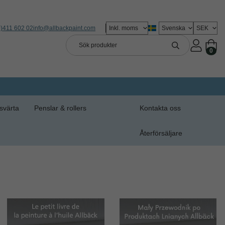
0)411 602 02
info@allbackpaint.com
0
svärta
Penslar & rollers
Kontakta oss
Återförsäljare