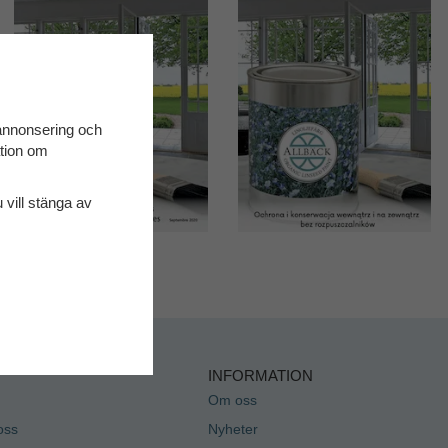
 annonsering och
ation om
u vill stänga av
INFORMATION
Om oss
oss
Nyheter