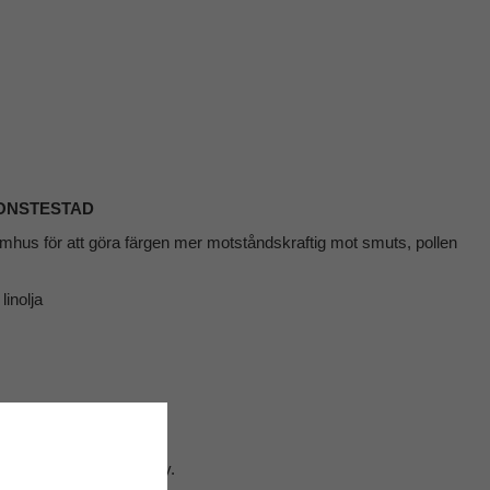
IONSTESTAD
utomhus för att göra färgen mer motståndskraftig mot smuts, pollen
inolja
äckande skikt. Ca 100 my.