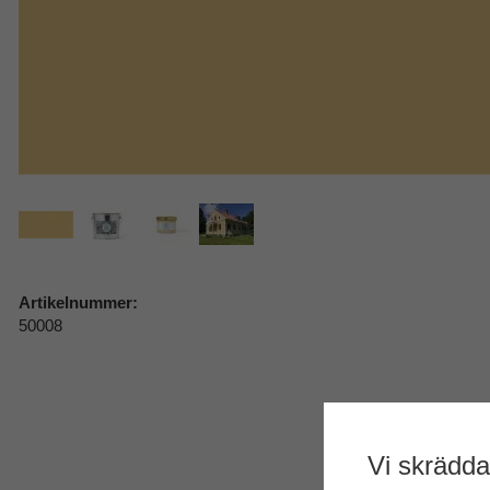
Artikelnummer:
50008
Vi skrädda