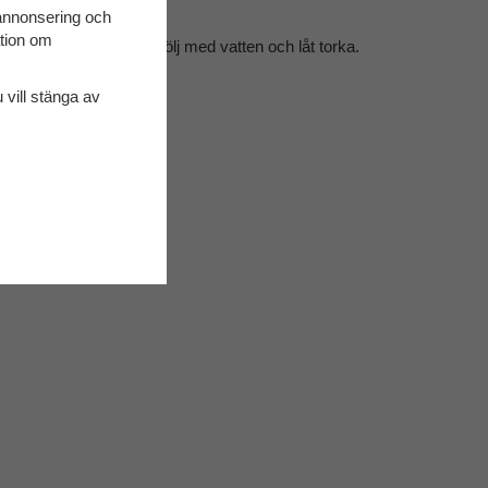
et
 annonsering och
ation om
 handdiskmedel. Efterskölj med vatten och låt torka.
ilation
u vill stänga av