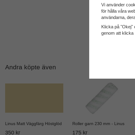
Vi använder cook
för hålla våra web
användarna, dera
Klicka på "Okej" o
genom att klicka 
Andra köpte även
Linus Matt Väggfärg Höstglöd
Roller garn 230 mm - Linus
350 kr
175 kr