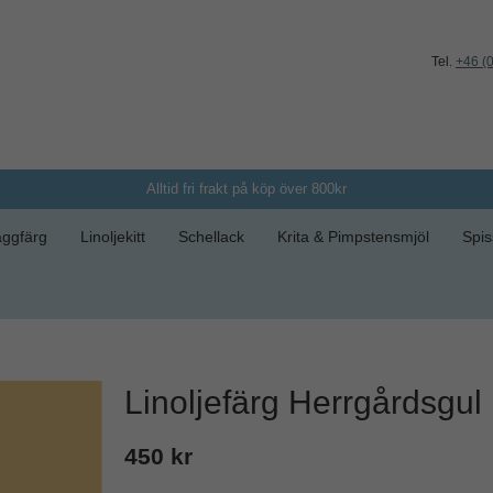
Tel.
+46 (
Alltid fri frakt på köp över 800kr
ggfärg
Linoljekitt
Schellack
Krita & Pimpstensmjöl
Spis
Linoljefärg Herrgårdsgul
450 kr