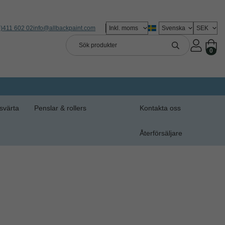
0)411 602 02
info@allbackpaint.com
0
svärta
Penslar & rollers
Kontakta oss
Återförsäljare