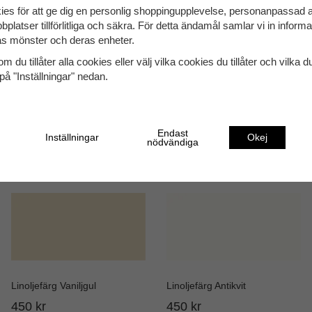
Täckning:
15–20 m² per liter beroende på underlag
ies för att ge dig en personlig shoppingupplevelse, personanpassad
bplatser tillförlitliga och säkra. För detta ändamål samlar vi in inform
Rengöring:
Milt ph-neutralt rengöringsmedel, t.ex.
s mönster och deras enheter.
Torktid:
24 timmar vid rumstemperatur och god vent
m du tillåter alla cookies eller välj vilka cookies du tillåter och vilka d
NCS:
S 1030 - Y20R
på "Inställningar" nedan.
Se vår handbok för mer utförliga instruktioner.
Endast
Inställningar
Okej
nödvändiga
Linoljefärg Vaniljgul
Linoljefärg Antikvit
450 kr
450 kr