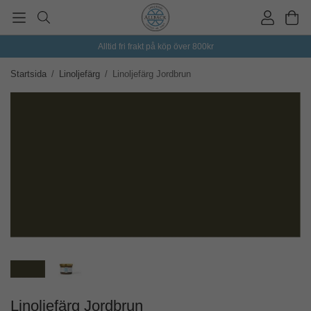
Alltid fri frakt på köp över 800kr
Startsida
/
Linoljefärg
/
Linoljefärg Jordbrun
Linoljefärg Jordbrun