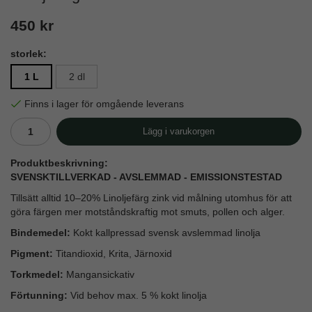
450 kr
storlek:
1 L
2 dl
Finns i lager för omgående leverans
Lägg i varukorgen
Produktbeskrivning:
SVENSKTILLVERKAD
- AVSLEMMAD - EMISSIONSTESTAD
Tillsätt alltid 10–20% Linoljefärg zink vid målning utomhus för att
göra färgen mer motståndskraftig mot smuts, pollen och alger.
Bindemedel:
Kokt kallpressad svensk avslemmad linolja
Pigment:
Titandioxid, Krita, Järnoxid
Torkmedel:
Mangansickativ
Förtunning:
Vid behov max. 5 % kokt linolja