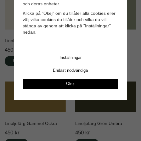
och deras enheter.
Klicka på "Okej" om du tillåter alla cookies eller
välj vilka cookies du tillåter och vilka du vill
stänga av genom att klicka på "Inställningar"
nedan.
Linoljefärg Havregrå
Linoljefärg Lavgrön
450 kr
450 kr
Inställningar
Köp
Köp
Endast nödvändiga
Okej
Linoljefärg Gammel Ockra
Linoljefärg Grön Umbra
450 kr
450 kr