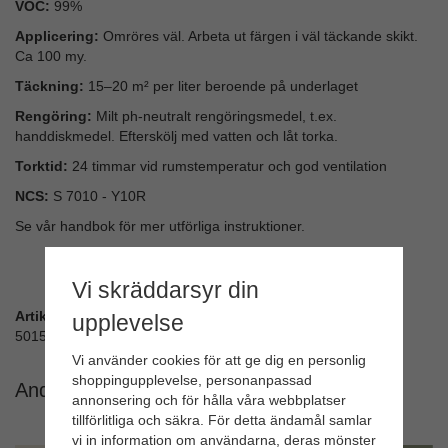
VOC:
99%
Applicering:
Omröres väl. Arbeta ut färgen i väl täckande skikt.
Ca 100 my.
Täckning:
15–20 m² per liter beroende på underlaget
Rengöring:
Milt ph-neutralt rengöringsmedel, t.ex.
handdiskmedel. Efterskölj med vatten och låt torka.
Torktid:
24 timmar vid rumstemperatur och god ventilation
NCS:
S 7010 - Y10R
Se vår handbok för mer utförliga instruktioner.
Vi skräddarsyr din
Artikelnummer:
upplevelse
50154
Vi använder cookies för att ge dig en personlig
shoppingupplevelse, personanpassad
Andra köpte även
annonsering och för hålla våra webbplatser
tillförlitliga och säkra. För detta ändamål samlar
vi in information om användarna, deras mönster