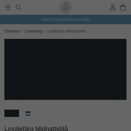
Alltid fri frakt på köp över 800kr
Startsida
/
Linoljefärg
/
Linoljefärg Midnattsblå
Linoljefärg Midnattsblå