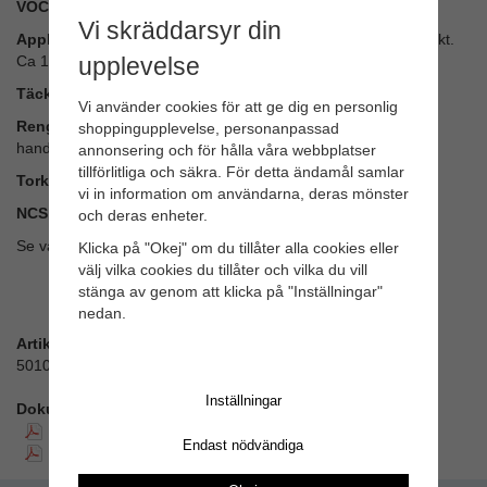
VOC:
99%
Vi skräddarsyr din
Applicering:
Omröres väl. Arbeta ut färgen i väl täckande skikt.
Ca 100 my.
upplevelse
Täckning:
15–20 m² per liter beroende på underlaget
Vi använder cookies för att ge dig en personlig
Rengöring:
Milt ph-neutralt rengöringsmedel, t.ex.
shoppingupplevelse, personanpassad
handdiskmedel. Efterskölj med vatten och låt torka.
annonsering och för hålla våra webbplatser
tillförlitliga och säkra. För detta ändamål samlar
Torktid:
24 timmar vid rumstemperatur och god ventilation
vi in information om användarna, deras mönster
NCS:
S 8010 - R90B
och deras enheter.
Se vår handbok för mer utförliga instruktioner.
Klicka på "Okej" om du tillåter alla cookies eller
välj vilka cookies du tillåter och vilka du vill
stänga av genom att klicka på "Inställningar"
nedan.
Artikelnummer:
50104
Inställningar
Dokument:
SDB Svenska
Endast nödvändiga
SDB Engelska