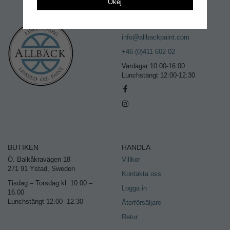
Okej
KONTAKTA OSS
info@allbackpaint.com
+46 (0)411 602 02
Vardagar 10:00-16:00
Lunchstängt 12:00-12:30
BUTIKEN
HANDLA
Ö. Balkåkravägen 18
Villkor
271 91 Ystad, Sweden
Kontakta oss
Tisdag – Torsdag kl. 10.00 –
Logga in
16.00
Lunchstängt 12.00 -12.30
Återförsäljare
Retur