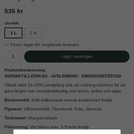
535 kr
storlek:
1 L
2 dl
Finns i lager för omgående leverans
Lägg i varukorgen
Produktbeskrivning:
SVENSKTILLVERKAD
- AVSLEMMAD - EMISSIONSTESTAD
Tillsätt alltid 10–20% Linoljefärg zink vid målning utomhus för att
göra färgen mer motståndskraftig mot smuts, pollen och alger.
Bindemedel:
Kokt kallpressad svensk avslemmad linolja
Pigment:
Ultramarinblå, Titandioxid, Krita, Järnoxid
Torkmedel:
Mangansickativ
Förtunning:
Vid behov max. 5 % kokt linolja