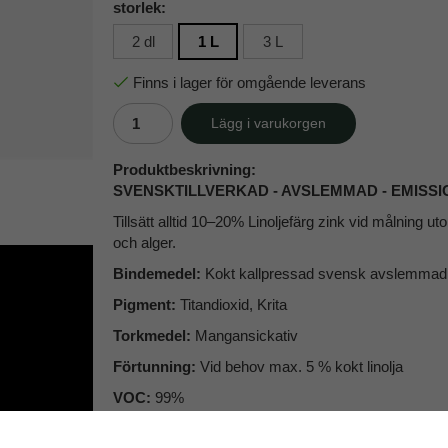
storlek:
2 dl
1 L
3 L
Finns i lager för omgående leverans
Lägg i varukorgen
Produktbeskrivning:
SVENSKTILLVERKAD - AVSLEMMAD - EMISS
Tillsätt alltid 10–20% Linoljefärg zink vid målning 
och alger.
Bindemedel:
Kokt kallpressad svensk avslemmad l
Pigment:
Titandioxid, Krita
Torkmedel:
Mangansickativ
Förtunning:
Vid behov max. 5 % kokt linolja
VOC:
99%
Applicering:
Omröres väl. Arbeta ut färgen i väl t