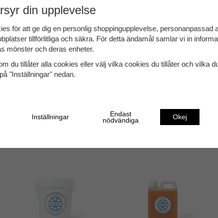
Täckning:
15–20 m² per liter beroende på underlag
rsyr din upplevelse
Rengöring:
Milt ph-neutralt rengöringsmedel, t.ex.
ies för att ge dig en personlig shoppingupplevelse, personanpassad
Torktid:
24 timmar vid rumstemperatur och god vent
bplatser tillförlitliga och säkra. För detta ändamål samlar vi in inform
s mönster och deras enheter.
NCS:
S 0300-N
m du tillåter alla cookies eller välj vilka cookies du tillåter och vilka d
Se vår handbok för mer utförliga instruktioner.
på "Inställningar" nedan.
test
Endast
Inställningar
Okej
nödvändiga