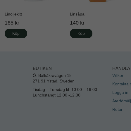
Linoljekitt
Linsåpa
185 kr
140 kr
Köp
Köp
BUTIKEN
HANDLA
Ö. Balkåkravägen 18
Villkor
271 91 Ystad, Sweden
Kontakta 
Tisdag – Torsdag kl. 10.00 – 16.00
Logga in
Lunchstängt 12.00 -12.30
Återförsäl
Retur