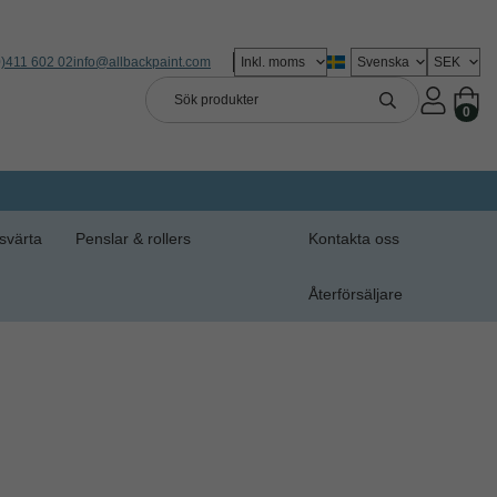
0)411 602 02
info@allbackpaint.com
0
svärta
Penslar & rollers
Kontakta oss
Återförsäljare