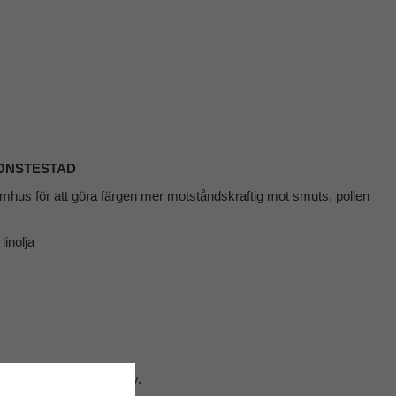
IONSTESTAD
utomhus för att göra färgen mer motståndskraftig mot smuts, pollen
inolja
äckande skikt. Ca 100 my.