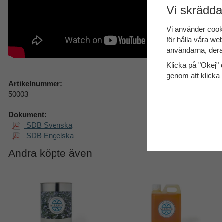
Vi skrädda
Vi använder cook
för hålla våra web
användarna, dera
Klicka på "Okej" o
genom att klicka 
Artikelnummer:
50003
Dokument:
SDB Svenska
SDB Engelska
Andra köpte även