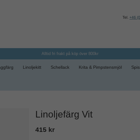
Tel.
+46 (
Alltid fri frakt på köp över 800kr
ggfärg
Linoljekitt
Schellack
Krita & Pimpstensmjöl
Spis
Linoljefärg Vit
415 kr