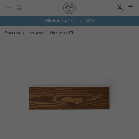
Alltid fri frakt på köp över 800kr
Startsida
/
Linoljevax
/
Linoljevax Ek