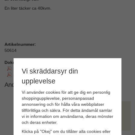
En liter täcker ca 40kvm.
Artikelnummer:
50614
Dokument:
SDB Svenska
Vi skräddarsyr din
SDB Engelska
upplevelse
Andra köpte även
Vi använder cookies för att ge dig en personlig
shoppingupplevelse, personanpassad
annonsering och för hålla våra webbplatser
tillförlitliga och säkra. För detta ändamål samlar
vi in information om användarna, deras mönster
och deras enheter.
Klicka på "Okej" om du tillåter alla cookies eller