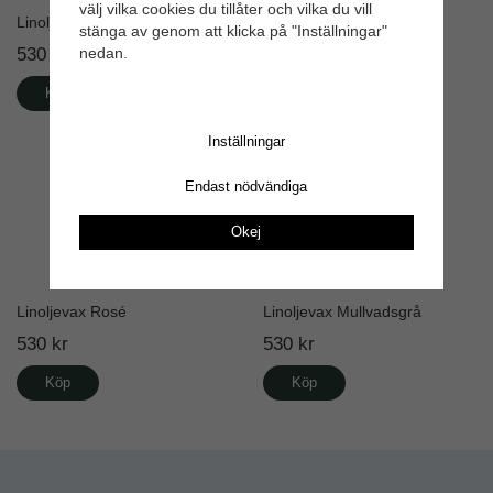
välj vilka cookies du tillåter och vilka du vill
Linoljevax Naturell
Linoljefärg Havregrå
stänga av genom att klicka på "Inställningar"
530 kr
450 kr
nedan.
Köp
Köp
Inställningar
Endast nödvändiga
Okej
Linoljevax Rosé
Linoljevax Mullvadsgrå
530 kr
530 kr
Köp
Köp