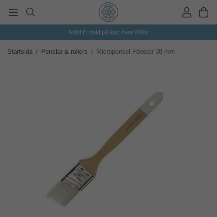
Alltid fri frakt på köp över 800kr
Startsida
/
Penslar & rollers
/
Micropensel Fönster 38 mm