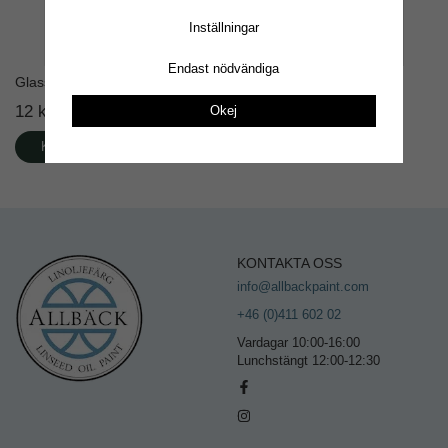
Inställningar
Endast nödvändiga
Glasstift en stav
Stifthammare Picard 214
12 kr
415 kr
Okej
Köp
Köp
KONTAKTA OSS
info@allbackpaint.com
+46 (0)411 602 02
Vardagar 10:00-16:00
Lunchstängt 12:00-12:30