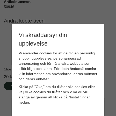
Artikelnummer:
50946
Andra köpte även
Vi skräddarsyr din
upplevelse
Vi använder cookies för att ge dig en personlig
shoppingupplevelse, personanpassad
annonsering och för hålla våra webbplatser
tillförlitliga och säkra. För detta ändamål samlar
Slipsvamp
Linoljekitt
vi in information om användarna, deras mönster
20 kr
185 kr
och deras enheter.
Köp
Köp
Klicka på "Okej" om du tillåter alla cookies eller
välj vilka cookies du tillåter och vilka du vill
stänga av genom att klicka på "Inställningar"
nedan.